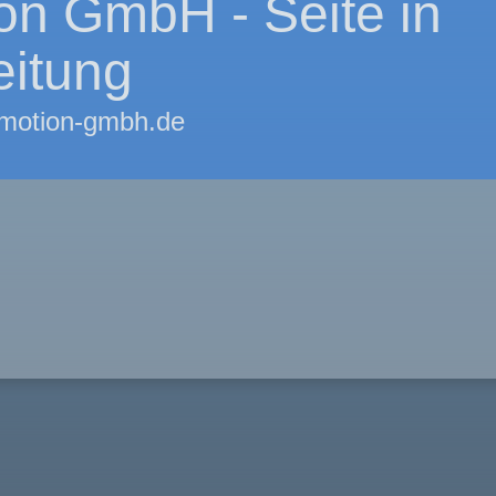
on GmbH - Seite in
eitung
omotion-gmbh.de