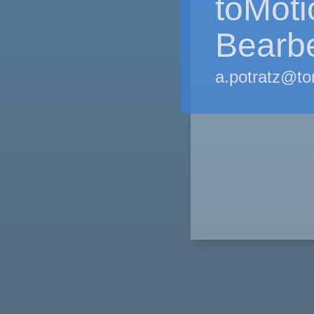
toMoti
Bearb
a.potratz@t